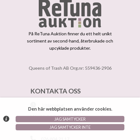
På ReTuna Auktion finner du ett helt unikt
sortiment av second-hand, återbrukade och
upcyklade produkter.
Queens of Trash AB Org.nr: 559436-2906
KONTAKTA OSS
Utlämning:
Den här webbplatsen använder cookies.
Mån 11-16 & Ons 14-18 ojämnaveckor
JAG SAMTYCKER
JAG SAMTYCKER INTE
info@retunaauktion.se
076-804 21 17