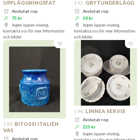
UPPLÄGGNINGSFAT
192.
GRYTUNDERLÄGG
Avslutat rop
Avslutat rop
75 kr
50 kr
Ingen öppen visning,
Ingen öppen visning,
kontakta oss för mer information
kontakta oss för mer information
och bilder.
och bilder.
194.
LINNEA SERVIS
Avslutat rop
193.
BITOSSI ITALIEN
225 kr
VAS
Ingen öppen visning,
Avslutat rop
kontakta oss för mer information