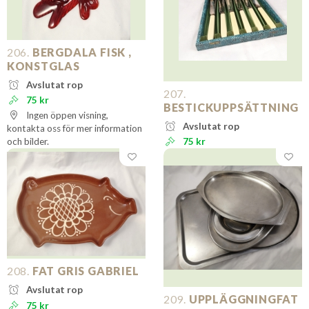
206.
BERGDALA FISK ,
KONSTGLAS
Avslutat rop
207.
75 kr
BESTICKUPPSÄTTNING
Ingen öppen visning,
Avslutat rop
kontakta oss för mer information
och bilder.
75 kr
208.
FAT GRIS GABRIEL
Avslutat rop
209.
UPPLÄGGNINGFAT
75 kr