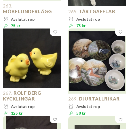
263.
MÖBELUNDERLÄGG
265.
TÅRTGAFFLAR
Avslutat rop
Avslutat rop
75 kr
75 kr
267.
ROLF BERG
KYCKLINGAR
269.
DJURTALLRIKAR
Avslutat rop
Avslutat rop
125 kr
50 kr