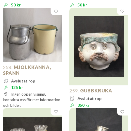
50 kr
50 kr
258.
MJÖLKKANNA,
SPANN
Avslutat rop
125 kr
259.
GUBBKRUKA
Ingen öppen visning,
Avslutat rop
kontakta oss för mer information
och bilder.
350 kr