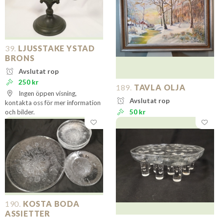
39.
LJUSSTAKE YSTAD
BRONS
Avslutat rop
250 kr
189.
TAVLA OLJA
Ingen öppen visning,
Avslutat rop
kontakta oss för mer information
och bilder.
50 kr
190.
KOSTA BODA
ASSIETTER