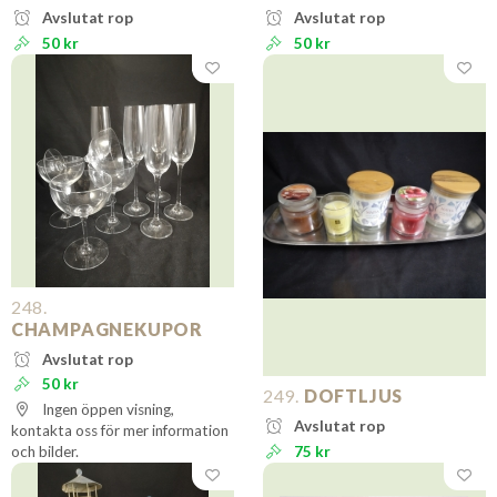
Avslutat rop
Avslutat rop
50 kr
50 kr
248.
CHAMPAGNEKUPOR
Avslutat rop
50 kr
249.
DOFTLJUS
Ingen öppen visning,
Avslutat rop
kontakta oss för mer information
och bilder.
75 kr