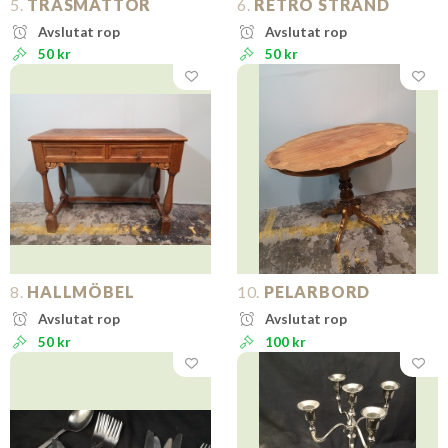
5.
TRASMATTOR
6.
RETRO STRAND
Avslutat rop
Avslutat rop
50 kr
50 kr
8.
HALLMÖBEL
10.
PELARBORD
Avslutat rop
Avslutat rop
50 kr
100 kr