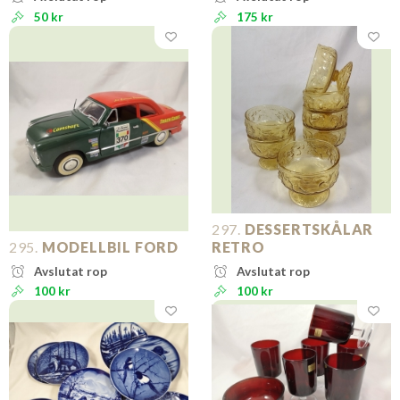
50 kr
175 kr
297.
DESSERTSKÅLAR
295.
MODELLBIL FORD
RETRO
Avslutat rop
Avslutat rop
100 kr
100 kr