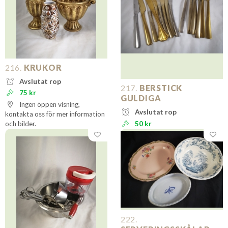
216.
KRUKOR
Avslutat rop
217.
BERSTICK
75 kr
GULDIGA
Ingen öppen visning,
Avslutat rop
kontakta oss för mer information
och bilder.
50 kr
222.