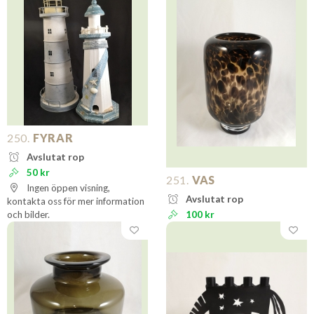
250.
FYRAR
Avslutat rop
50 kr
251.
VAS
Ingen öppen visning,
Avslutat rop
kontakta oss för mer information
och bilder.
100 kr