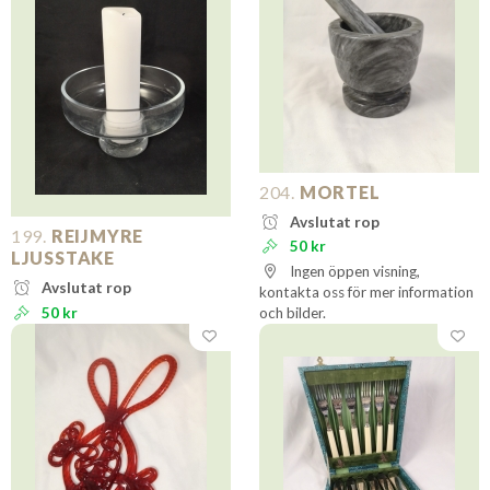
204.
MORTEL
Avslutat rop
199.
REIJMYRE
50 kr
LJUSSTAKE
Ingen öppen visning,
Avslutat rop
kontakta oss för mer information
50 kr
och bilder.