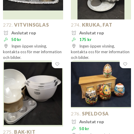
272.
VITVINSGLAS
274.
KRUKA, FAT
Avslutat rop
Avslutat rop
50 kr
175 kr
Ingen öppen visning,
Ingen öppen visning,
kontakta oss för mer information
kontakta oss för mer information
och bilder.
och bilder.
276.
SPELDOSA
Avslutat rop
50 kr
275.
BAK-KIT