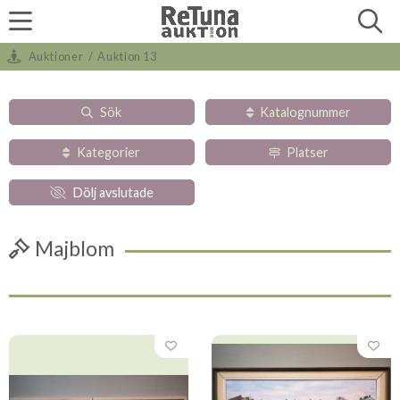
Auktioner
/
Auktion 13
Sök
Katalognummer
Kategorier
Platser
Dölj avslutade
Majblom