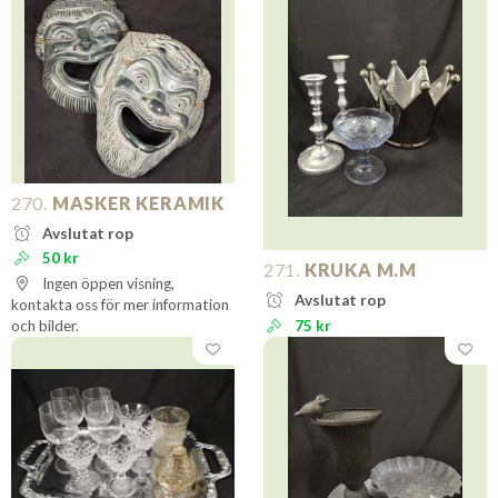
270.
MASKER KERAMIK
Avslutat rop
50 kr
271.
KRUKA M.M
Ingen öppen visning,
Avslutat rop
kontakta oss för mer information
och bilder.
75 kr