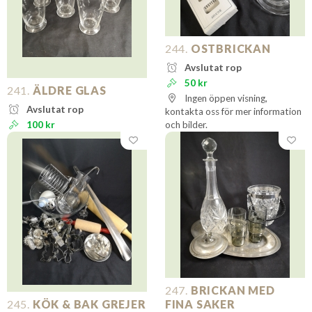
244.
OSTBRICKAN
Avslutat rop
50 kr
241.
ÄLDRE GLAS
Ingen öppen visning,
Avslutat rop
kontakta oss för mer information
100 kr
och bilder.
247.
BRICKAN MED
245.
KÖK & BAK GREJER
FINA SAKER