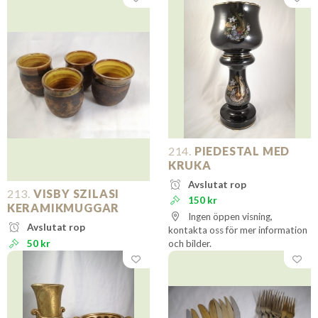
214.
PIEDESTAL MED
KRUKA
Avslutat rop
213.
VISBY SZILASI
150 kr
KERAMIKMUGGAR
Ingen öppen visning,
Avslutat rop
kontakta oss för mer information
50 kr
och bilder.