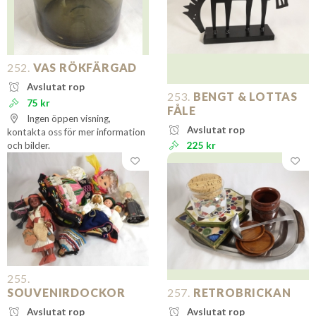
252.
VAS RÖKFÄRGAD
Avslutat rop
253.
BENGT & LOTTAS
75 kr
FÅLE
Ingen öppen visning,
Avslutat rop
kontakta oss för mer information
och bilder.
225 kr
255.
SOUVENIRDOCKOR
257.
RETROBRICKAN
Avslutat rop
Avslutat rop