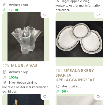
Ingen öppen visning,
Avslutat rop
kontakta oss för mer information
175 kr
och bilder.
278.
MUURLA VAS
281.
UPSALA EKEBY
Avslutat rop
SPARTA
100 kr
UPPLÄGGNINGSFAT
Ingen öppen visning,
Avslutat rop
kontakta oss för mer information
och bilder.
50 kr