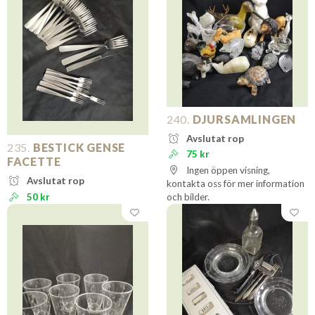
240.
DJURSAMLINGEN
Avslutat rop
235.
BESTICK GENSE
75 kr
FACETTE
Ingen öppen visning,
Avslutat rop
kontakta oss för mer information
50 kr
och bilder.