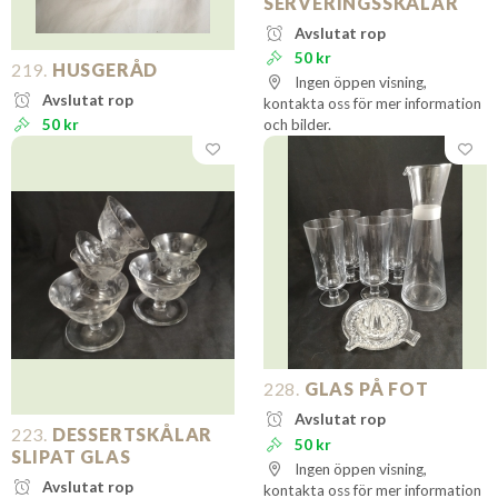
SERVERINGSSKÅLAR
Avslutat rop
50 kr
219.
HUSGERÅD
Ingen öppen visning,
Avslutat rop
kontakta oss för mer information
50 kr
och bilder.
228.
GLAS PÅ FOT
Avslutat rop
223.
DESSERTSKÅLAR
50 kr
SLIPAT GLAS
Ingen öppen visning,
Avslutat rop
kontakta oss för mer information