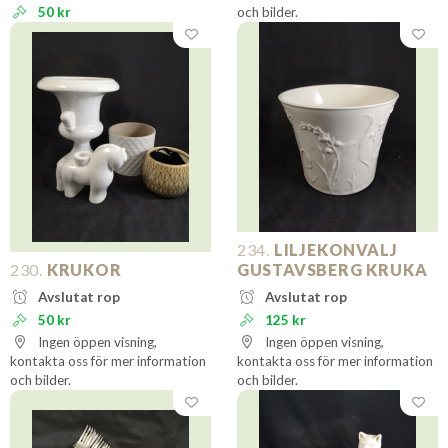
50 kr
och bilder.
234.
LILJEKONVALJ
230.
KRUKOR
GUSTAVSBERG KRUKA
Avslutat rop
Avslutat rop
50 kr
125 kr
Ingen öppen visning,
Ingen öppen visning,
kontakta oss för mer information
kontakta oss för mer information
och bilder.
och bilder.