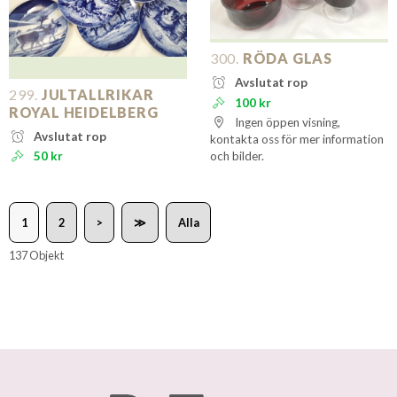
300.
RÖDA GLAS
Avslutat rop
299.
JULTALLRIKAR
100 kr
ROYAL HEIDELBERG
Ingen öppen visning,
Avslutat rop
kontakta oss för mer information
50 kr
och bilder.
1
2
>
≫
Alla
137 Objekt