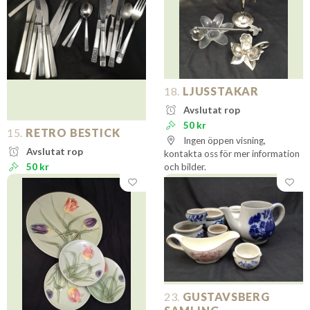
18.
LJUSSTAKAR
Avslutat rop
50 kr
15.
RETRO BESTICK
Ingen öppen visning,
Avslutat rop
kontakta oss för mer information
50 kr
och bilder.
23.
GUSTAVSBERG