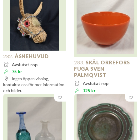
282.
ÅSNEHUVUD
283.
SKÅL ORREFORS
Avslutat rop
FUGA SVEN
75 kr
PALMQVIST
Ingen öppen visning,
Avslutat rop
kontakta oss för mer information
och bilder.
125 kr