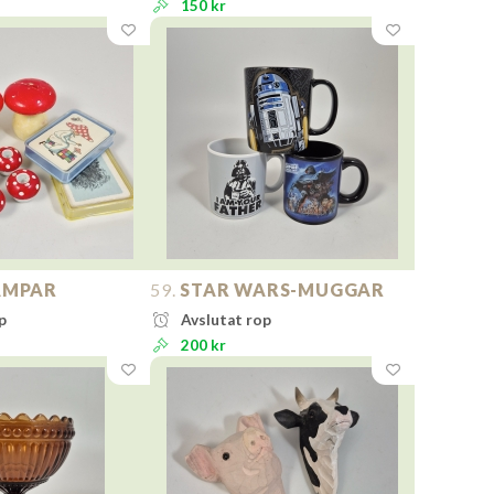
150 kr
AMPAR
59.
STAR WARS-MUGGAR
p
Avslutat rop
200 kr