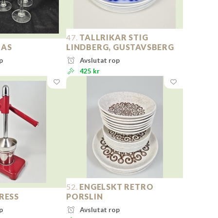
47.
TALLRIKAR STIG
LAS
LINDBERG, GUSTAVSBERG
p
Avslutat rop
425 kr
52.
ENGELSKT RETRO
RESS
PORSLIN
p
Avslutat rop