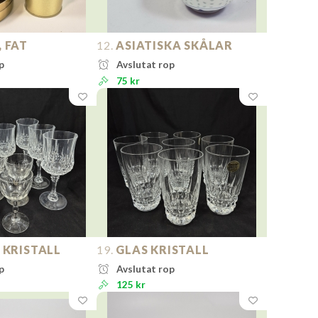
 FAT
12.
ASIATISKA SKÅLAR
p
Avslutat rop
75 kr
 KRISTALL
19.
GLAS KRISTALL
p
Avslutat rop
125 kr