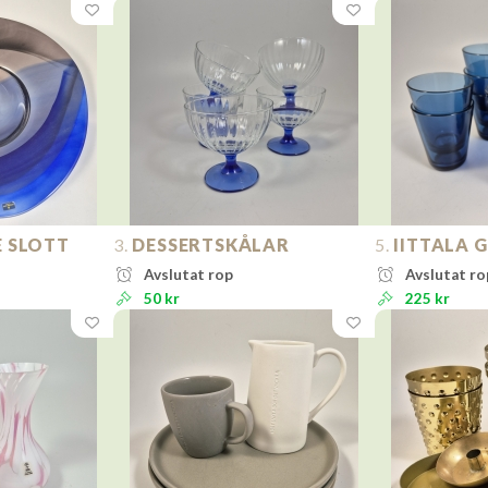
E SLOTT
3.
DESSERTSKÅLAR
5.
IITTALA 
Avslutat rop
Avslutat ro
50 kr
225 kr