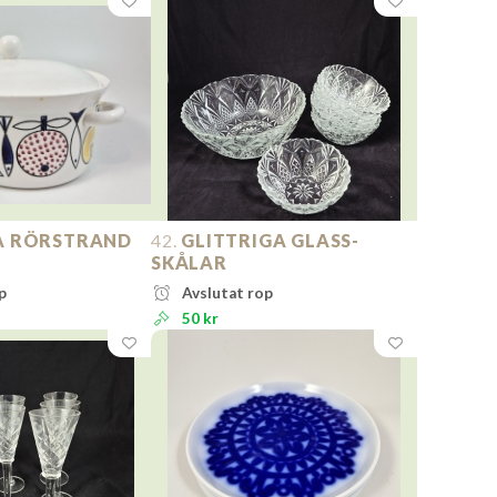
 RÖRSTRAND
42.
GLITTRIGA GLASS-
SKÅLAR
p
Avslutat rop
50 kr