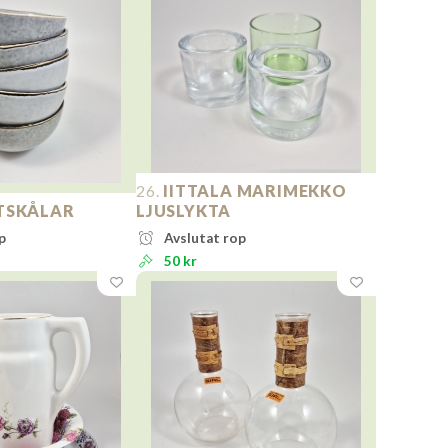
26.
IITTALA MARIMEKKO
TSKÅLAR
LJUSLYKTA
p
Avslutat rop
50 kr