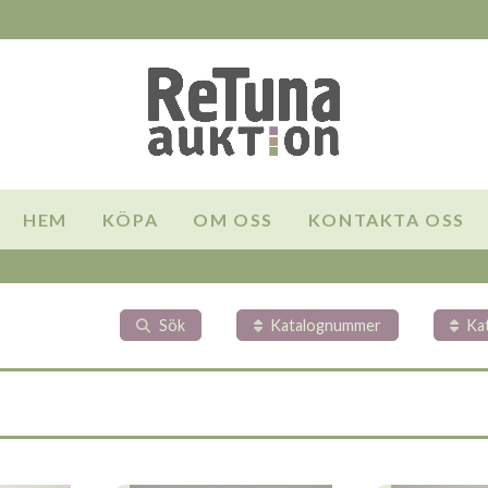
HEM
KÖPA
OM OSS
KONTAKTA OSS
Sök
Katalognummer
Ka