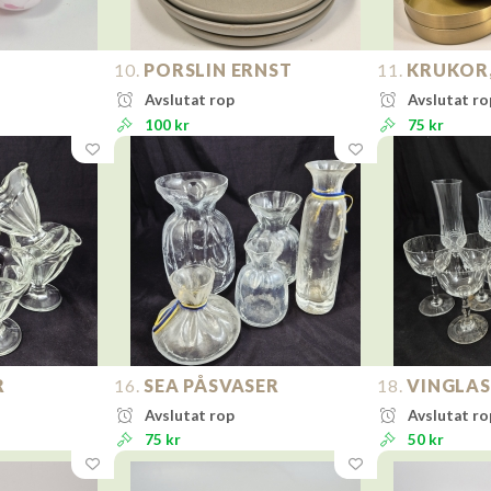
10.
PORSLIN ERNST
11.
KRUKOR,
Avslutat rop
Avslutat ro
100 kr
75 kr
R
16.
SEA PÅSVASER
18.
VINGLAS
Avslutat rop
Avslutat ro
75 kr
50 kr