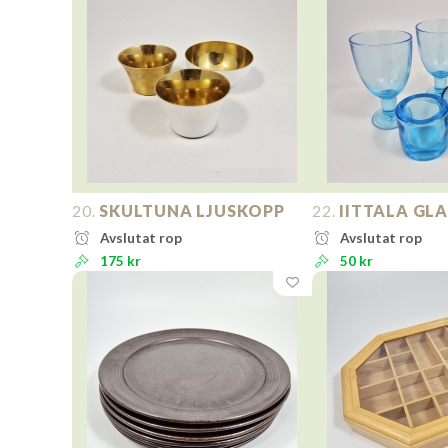
20.
SKULTUNA LJUSKOPP
22.
IITTALA GLA
Avslutat rop
Avslutat rop
175 kr
50 kr