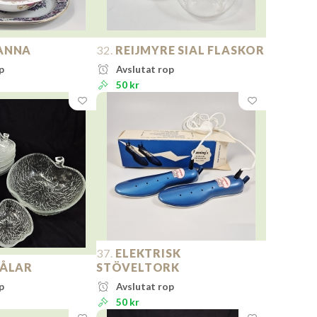
ANNA
32.
REIJMYRE SIAL FLASKOR
p
Avslutat rop
50 kr
37.
ELEKTRISK
ÅLAR
STÖVELTORK
p
Avslutat rop
50 kr