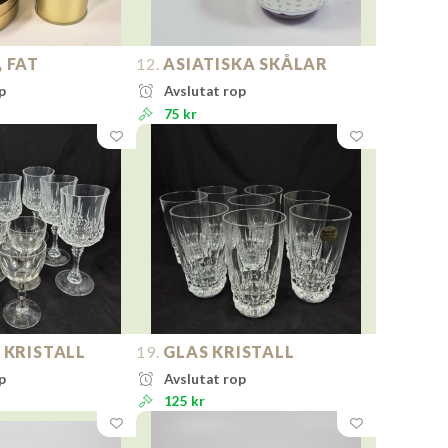
 FAT
12.
ASIATISKA SKÅLAR
p
Avslutat rop
75 kr
 KRISTALL
19.
GLAS KRISTALL
p
Avslutat rop
125 kr