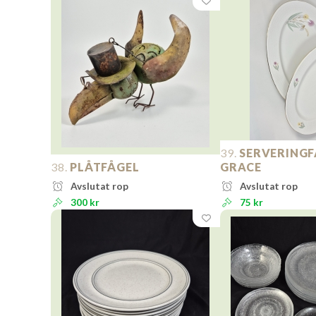
39.
SERVERINGF
38.
PLÅTFÅGEL
GRACE
Avslutat rop
Avslutat rop
300 kr
75 kr