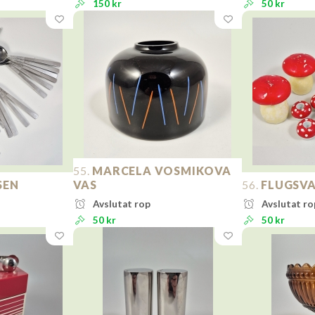
150 kr
50 kr
55.
MARCELA VOSMIKOVA
SEN
VAS
56.
FLUGSV
Avslutat rop
Avslutat ro
50 kr
50 kr