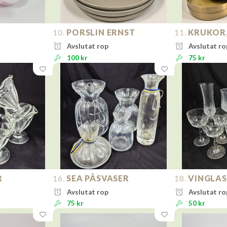
10.
PORSLIN ERNST
11.
KRUKOR,
Avslutat rop
Avslutat ro
100 kr
75 kr
R
16.
SEA PÅSVASER
18.
VINGLAS
Avslutat rop
Avslutat ro
75 kr
50 kr