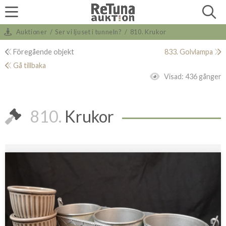
Auktioner
/
Ser vi ljuset i tunneln?
/
810. Krukor
Föregående objekt
833. Golvlampa
Gå tillbaka
Visad:
436 gånger
810.
Krukor