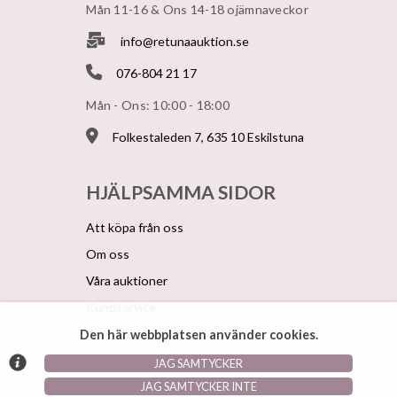
Mån 11-16 & Ons 14-18 ojämnaveckor
info@retunaauktion.se
076-804 21 17
Mån - Ons: 10:00 - 18:00
Folkestaleden 7, 635 10 Eskilstuna
HJÄLPSAMMA SIDOR
Att köpa från oss
Om oss
Våra auktioner
Kundservice
Den här webbplatsen använder cookies.
JAG SAMTYCKER
© Argonova Auktionsplattform 2026
JAG SAMTYCKER INTE