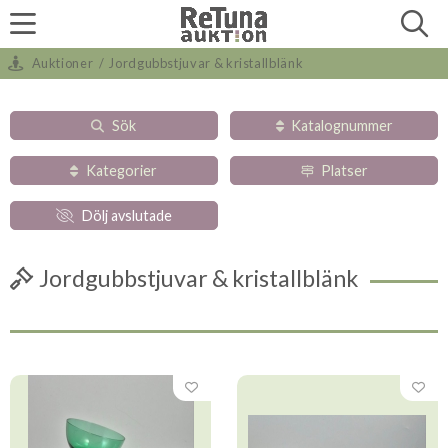
Auktioner
/
Jordgubbstjuvar & kristallblänk
Sök
Katalognummer
Kategorier
Platser
Dölj avslutade
Jordgubbstjuvar & kristallblänk