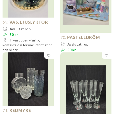
69.
VAS, LJUSLYKTOR
Avslutat rop
50 kr
70.
PASTELLDRÖM
Ingen öppen visning,
Avslutat rop
kontakta oss för mer information
och bilder
50 kr
71.
REIJMYRE