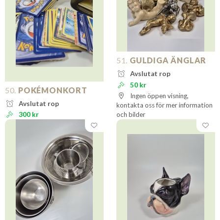
51.
GULDIGA ÄNGLAR
Avslutat rop
50 kr
50.
POKÉMONKORT
Ingen öppen visning,
Avslutat rop
kontakta oss för mer information
300 kr
och bilder