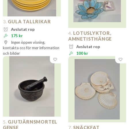
3.
GULA TALLRIKAR
Avslutat rop
4.
LOTUSLYKTOR,
175 kr
AMNETISTHÄNGE
Ingen öppen visning,
Avslutat rop
kontakta oss för mer information
och bilder
100 kr
5.
GJUTJÄRNSMORTEL
GENSE
7.
SNÄCKFAT