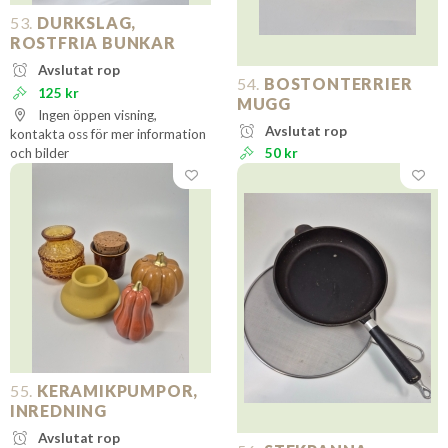
53.
DURKSLAG,
ROSTFRIA BUNKAR
Avslutat rop
54.
BOSTONTERRIER
125 kr
MUGG
Ingen öppen visning,
Avslutat rop
kontakta oss för mer information
och bilder
50 kr
55.
KERAMIKPUMPOR,
INREDNING
Avslutat rop