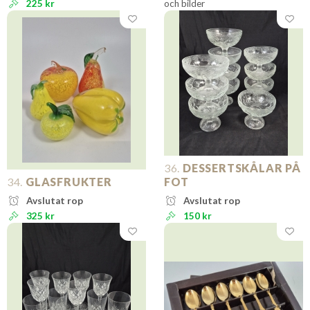
225 kr
och bilder
36.
DESSERTSKÅLAR PÅ
34.
GLASFRUKTER
FOT
Avslutat rop
Avslutat rop
325 kr
150 kr