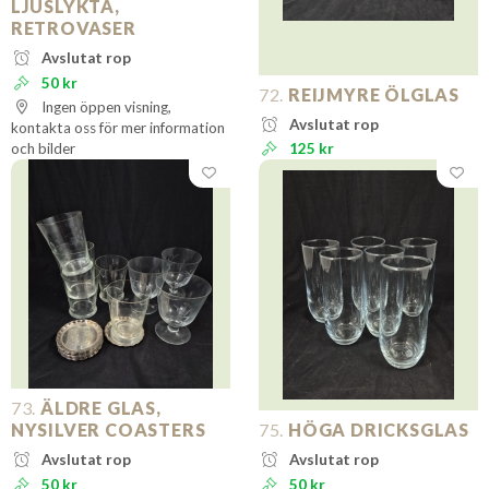
LJUSLYKTA,
RETROVASER
Avslutat rop
50 kr
72.
REIJMYRE ÖLGLAS
Ingen öppen visning,
Avslutat rop
kontakta oss för mer information
och bilder
125 kr
73.
ÄLDRE GLAS,
NYSILVER COASTERS
75.
HÖGA DRICKSGLAS
Avslutat rop
Avslutat rop
50 kr
50 kr