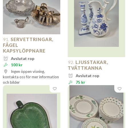
91.
SERVETTRINGAR,
FÅGEL
KAPSYLÖPPNARE
Avslutat rop
92.
LJUSSTAKAR,
100 kr
TVÄTTKANNA
Ingen öppen visning,
Avslutat rop
kontakta oss för mer information
och bilder
75 kr