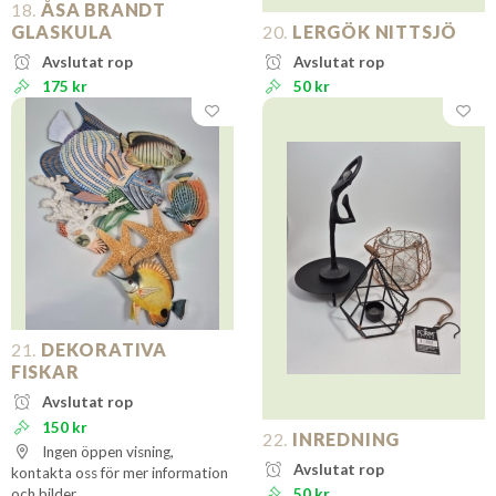
18.
ÅSA BRANDT
GLASKULA
20.
LERGÖK NITTSJÖ
Avslutat rop
Avslutat rop
175 kr
50 kr
21.
DEKORATIVA
FISKAR
Avslutat rop
150 kr
22.
INREDNING
Ingen öppen visning,
Avslutat rop
kontakta oss för mer information
och bilder
50 kr