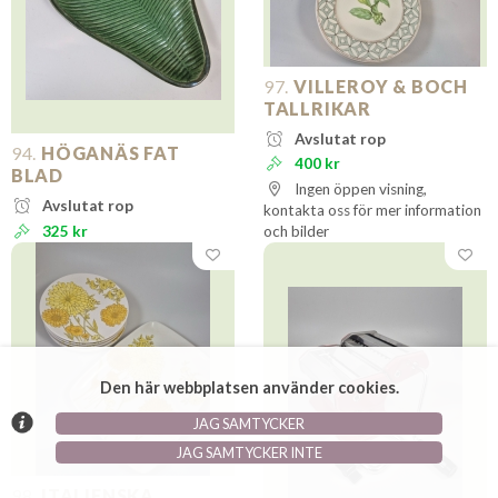
97.
VILLEROY & BOCH
TALLRIKAR
Avslutat rop
94.
HÖGANÄS FAT
400 kr
BLAD
Ingen öppen visning,
Avslutat rop
kontakta oss för mer information
325 kr
och bilder
Den här webbplatsen använder cookies.
JAG SAMTYCKER
JAG SAMTYCKER INTE
98.
ITALIENSKA