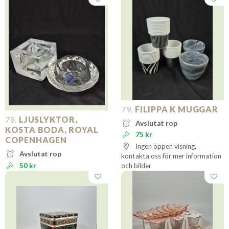
79.
FILIPPA K MUGGAR
78.
LJUSLYKTOR,
Avslutat rop
KOSTA BODA, ROYAL
75 kr
COPENHAGEN
Ingen öppen visning,
Avslutat rop
kontakta oss för mer information
50 kr
och bilder