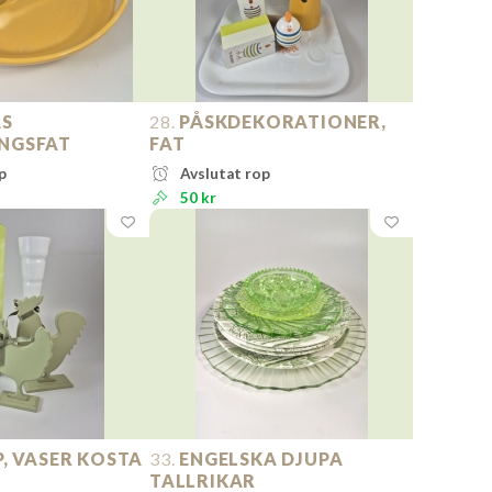
S
28.
PÅSKDEKORATIONER,
NGSFAT
FAT
p
Avslutat rop
50 kr
, VASER KOSTA
33.
ENGELSKA DJUPA
TALLRIKAR