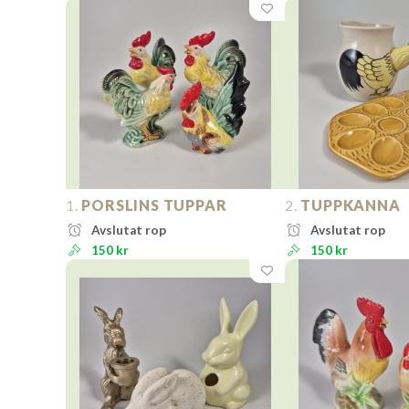
1.
PORSLINS TUPPAR
2.
TUPPKANNA
Avslutat rop
Avslutat rop
150 kr
150 kr