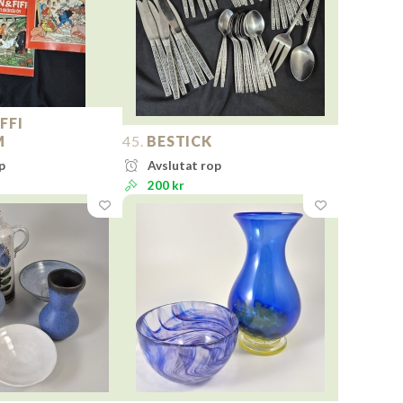
FFI
M
45.
BESTICK
p
Avslutat rop
200 kr