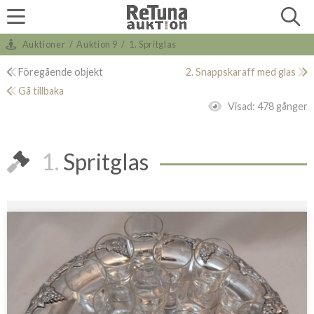
Auktioner
/
Auktion 9
/
1. Spritglas
Föregående objekt
2. Snappskaraff med glas
Gå tillbaka
Visad:
478 gånger
1.
Spritglas