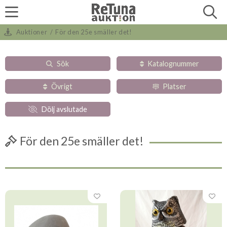
Auktioner
/
För den 25e smäller det!
Sök
Katalognummer
Övrigt
Platser
Dölj avslutade
För den 25e smäller det!