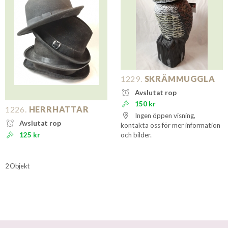
1229.
SKRÄMMUGGLA
Avslutat rop
150 kr
1226.
HERRHATTAR
Ingen öppen visning,
Avslutat rop
kontakta oss för mer information
125 kr
och bilder.
2 Objekt