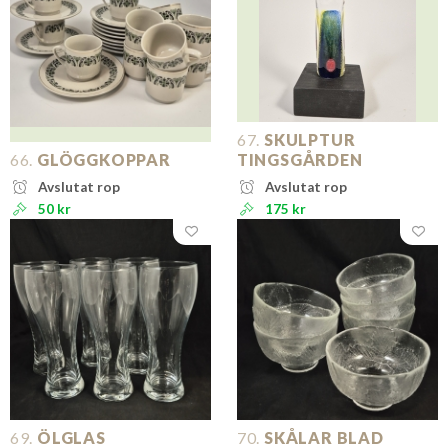
67.
SKULPTUR
66.
GLÖGGKOPPAR
TINGSGÅRDEN
Avslutat rop
Avslutat rop
50 kr
175 kr
69.
ÖLGLAS
70.
SKÅLAR BLAD