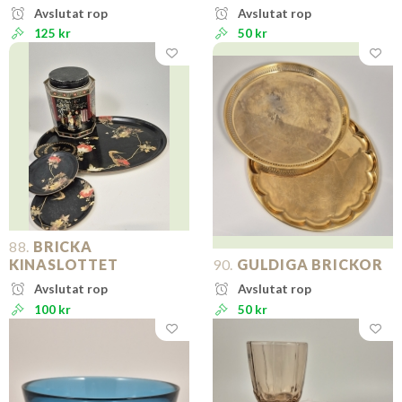
Avslutat rop
Avslutat rop
125 kr
50 kr
88.
BRICKA
KINASLOTTET
90.
GULDIGA BRICKOR
Avslutat rop
Avslutat rop
100 kr
50 kr