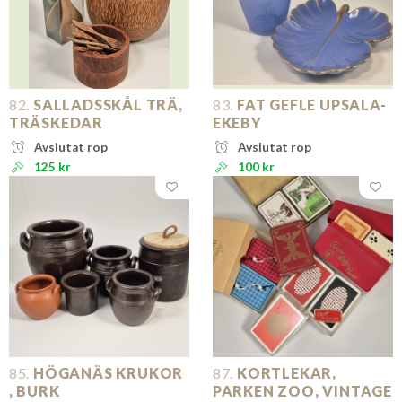
82.
SALLADSSKÅL TRÄ,
83.
FAT GEFLE UPSALA-
TRÄSKEDAR
EKEBY
Avslutat rop
Avslutat rop
125 kr
100 kr
85.
HÖGANÄS KRUKOR
87.
KORTLEKAR,
, BURK
PARKEN ZOO, VINTAGE