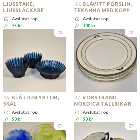
LJUSSTAKE,
35.
BLÅVITT PORSLIN,
LJUSSLÄCKARE
TEKANNA MED KOPP
Avslutat rop
Avslutat rop
75 kr
100 kr
36.
BLÅ LJUSLYKTOR,
37.
RÖRSTRAND
SKÅL
NORDICA TALLRIKAR
Avslutat rop
Avslutat rop
50 kr
50 kr