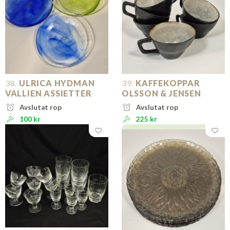
38.
ULRICA HYDMAN
39.
KAFFEKOPPAR
VALLIEN ASSIETTER
OLSSON & JENSEN
Avslutat rop
Avslutat rop
100 kr
225 kr