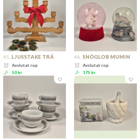
45.
LJUSSTAKE TRÄ
46.
SNÖGLOB MUMIN
Avslutat rop
Avslutat rop
50 kr
175 kr