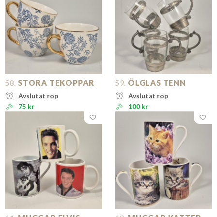
58.
STORA TEKOPPAR
59.
ÖLGLAS TENN
Avslutat rop
Avslutat rop
75 kr
100 kr