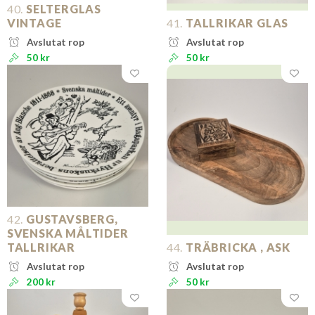
40.
SELTERGLAS
VINTAGE
41.
TALLRIKAR GLAS
Avslutat rop
Avslutat rop
50 kr
50 kr
42.
GUSTAVSBERG,
SVENSKA MÅLTIDER
TALLRIKAR
44.
TRÄBRICKA , ASK
Avslutat rop
Avslutat rop
200 kr
50 kr