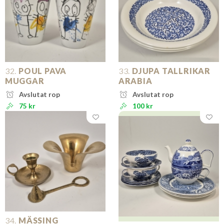
32.
POUL PAVA
33.
DJUPA TALLRIKAR
MUGGAR
ARABIA
Avslutat rop
Avslutat rop
75 kr
100 kr
34.
MÄSSING