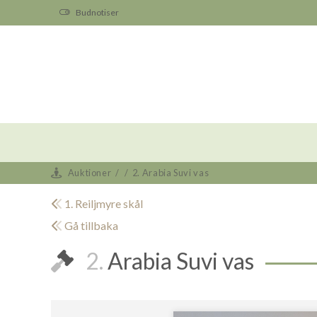
Budnotiser
Auktioner
/
/
2. Arabia Suvi vas
1. Reiljmyre skål
Gå tillbaka
2.
Arabia Suvi vas