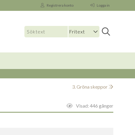
Registrera konto
Logga in
3. Gröna skeppor
Visad:
446 gånger