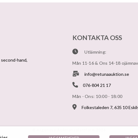
KONTAKTA OSS
Utlämning:
v second-hand,
Mån 11-16 & Ons 14-18 ojämna
info@retunaauktion.se
076-804 21 17
Mån - Ons: 10:00 - 18:00
Folkestaleden 7, 635 10 Eski
© Argonova Auktionsplattform 2026
ies.