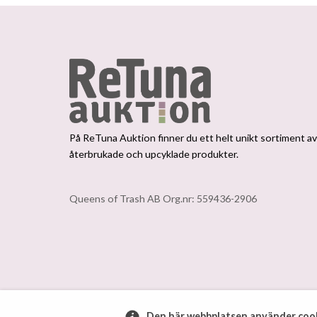
På ReTuna Auktion finner du ett helt unikt sortiment a
återbrukade och upcyklade produkter.
Queens of Trash AB Org.nr: 559436-2906
Den här webbplatsen använder cook