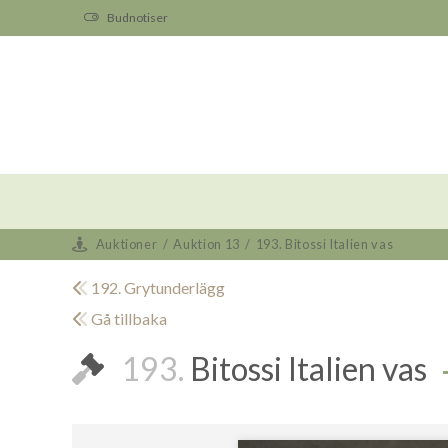
Budnotiser
Auktioner
/
Auktion 13
/
193. Bitossi Italien vas
192. Grytunderlägg
Gå tillbaka
193.
Bitossi Italien vas