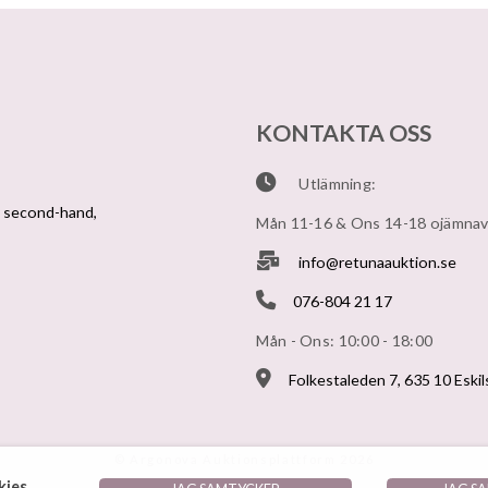
KONTAKTA OSS
Utlämning:
v second-hand,
Mån 11-16 & Ons 14-18 ojämna
info@retunaauktion.se
076-804 21 17
Mån - Ons: 10:00 - 18:00
Folkestaleden 7, 635 10 Eski
© Argonova Auktionsplattform 2026
ies.