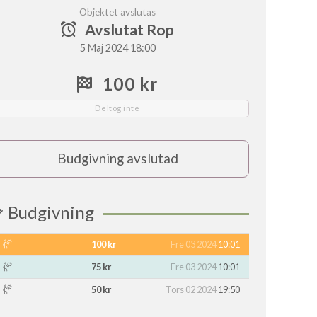
Objektet avslutas
Avslutat Rop
5 Maj 2024 18:00
100 kr
Deltog inte
Budgivning avslutad
Budgivning
100 kr
Fre 03 2024
10:01
75 kr
Fre 03 2024
10:01
50 kr
Tors 02 2024
19:50