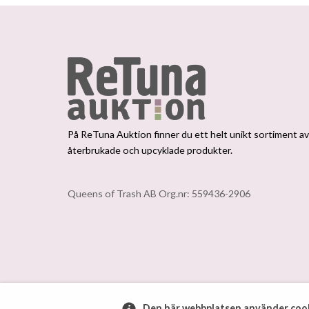
På ReTuna Auktion finner du ett helt unikt sortiment a
återbrukade och upcyklade produkter.
Queens of Trash AB Org.nr: 559436-2906
Den här webbplatsen använder cook