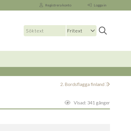
Registrera konto
Logga in
2. Bordsflagga finland
Visad:
341 gånger