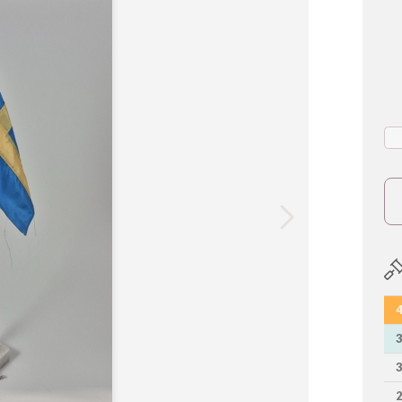
4
3
3
2