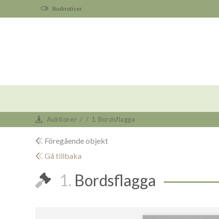
Budnotiser
Auktioner
/
/
1. Bordsflagga
Föregående objekt
Gå tillbaka
1.
Bordsflagga