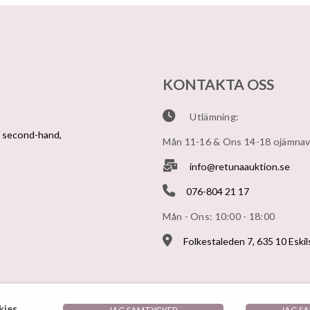
KONTAKTA OSS
Utlämning:
v second-hand,
Mån 11-16 & Ons 14-18 ojämna
info@retunaauktion.se
076-804 21 17
Mån - Ons: 10:00 - 18:00
Folkestaleden 7, 635 10 Eski
© Argonova Auktionsplattform 2026
ies.