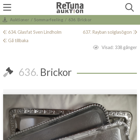
Auktioner
/
Sommarfeeling
/
636. Brickor
634. Glasfat Sven Lindholm
637. Rayban solglasögon
Gå tillbaka
Visad:
338 gånger
636.
Brickor