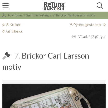
Auktioner
/
Sommarfeeling
/
7. Brickor Carl Larsson motiv
6. Krukor
9. Pyrex ugnsformar
Gå tillbaka
Visad:
422 gånger
7.
Brickor Carl Larsson
motiv