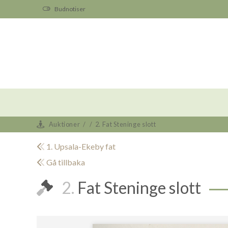
Budnotiser
Auktioner
/
/
2. Fat Steninge slott
1. Upsala-Ekeby fat
Gå tillbaka
2.
Fat Steninge slott