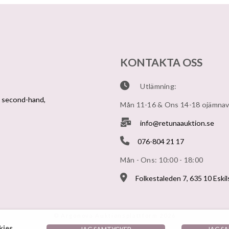
KONTAKTA OSS
Utlämning:
v second-hand,
Mån 11-16 & Ons 14-18 ojämna
info@retunaauktion.se
076-804 21 17
Mån - Ons: 10:00 - 18:00
Folkestaleden 7, 635 10 Eski
© Argonova Auktionsplattform 2026
ies.