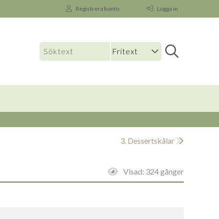
Registrera konto
Logga in
3. Dessertskålar
Visad:
324 gånger