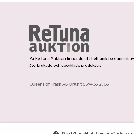
På ReTuna Auktion finner du ett helt unikt sortiment a
återbrukade och upcyklade produkter.
Queens of Trash AB Org.nr: 559436-2906
Den här webbplatsen använder cook