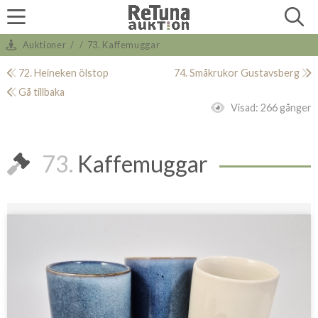
Auktioner
/
/
73. Kaffemuggar
72. Heineken ölstop
74. Småkrukor Gustavsberg
Gå tillbaka
Visad:
266 gånger
73.
Kaffemuggar