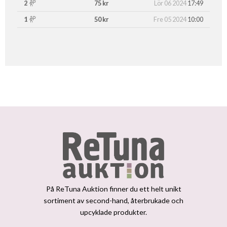
2
75 kr
Lör 06 2024
17:49
1
50 kr
Fre 05 2024
10:00
På ReTuna Auktion finner du ett helt unikt
sortiment av second-hand, återbrukade och
upcyklade produkter.