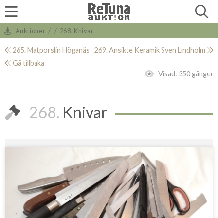
Auktioner
/
/
268. Knivar
265. Matporslin Höganäs
269. Ansikte Keramik Sven Lindholm
Gå tillbaka
Visad:
350 gånger
268.
Knivar