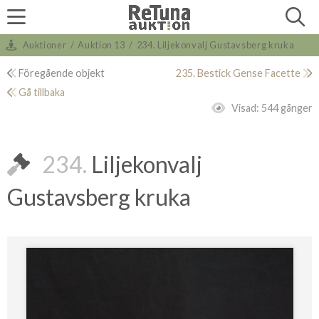
Auktioner
/
Auktion 13
/
234. Liljekonvalj Gustavsberg kruka
Föregående objekt
235. Bestick Gense Facette
Gå tillbaka
Visad:
544 gånger
234.
Liljekonvalj
Gustavsberg kruka