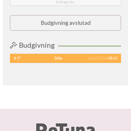
Deltog inte
Budgivning avslutad
Budgivning
0
50 kr
Sön 05 2024
08:45