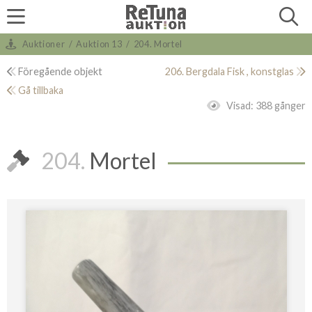
Auktioner
/
Auktion 13
/
204. Mortel
Föregående objekt
206. Bergdala Fisk , konstglas
Gå tillbaka
Visad:
388 gånger
204.
Mortel