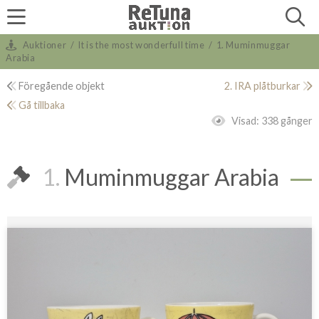
Auktioner
/
It is the most wonderfull time
/
1. Muminmuggar
Arabia
Föregående objekt
2. IRA plåtburkar
Gå tillbaka
Visad:
338 gånger
1.
Muminmuggar Arabia