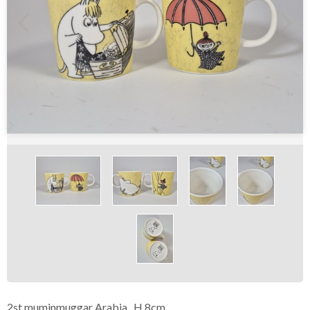
2st muminmuggar Arabia. H.8cm