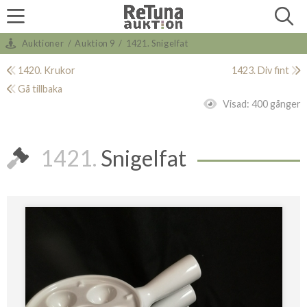
Auktioner
/
Auktion 9
/
1421. Snigelfat
1420. Krukor
1423. Div fint
Gå tillbaka
Visad:
400 gånger
1421.
Snigelfat