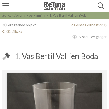
Auktioner
/
Höstkänning
/
1. Vas Bertil Vallien Boda
Föregående objekt
2. Gense Grillbestick
Gå tillbaka
Visad:
369 gånger
1.
Vas Bertil Vallien Boda