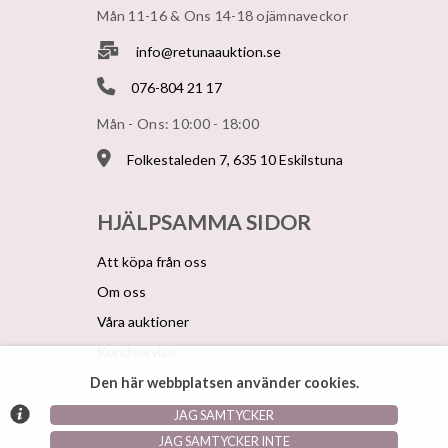
Mån 11-16 & Ons 14-18 ojämnaveckor
info@retunaauktion.se
076-804 21 17
Mån - Ons: 10:00 - 18:00
Folkestaleden 7, 635 10 Eskilstuna
HJÄLPSAMMA SIDOR
Att köpa från oss
Om oss
Våra auktioner
Kundservice
Den här webbplatsen använder cookies.
JAG SAMTYCKER
© Argonova Auktionsplattform 2026
JAG SAMTYCKER INTE