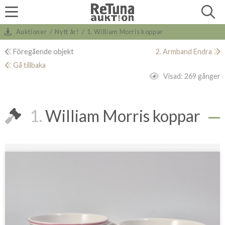
Auktioner
/
Nytt år!
/
1. William Morris koppar
Föregående objekt
2. Armband Endra
Gå tillbaka
Visad:
269 gånger
1.
William Morris koppar