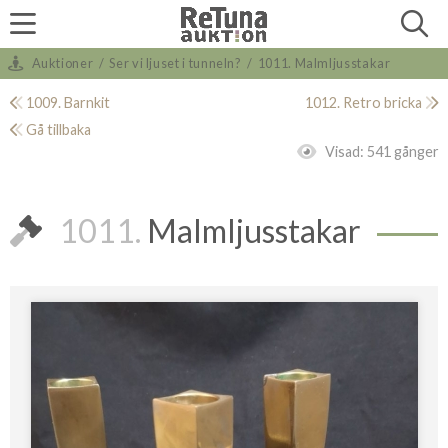
Auktioner
/
Ser vi ljuset i tunneln?
/
1011. Malmljusstakar
1009. Barnkit
1012. Retro bricka
Gå tillbaka
Visad:
541 gånger
1011.
Malmljusstakar