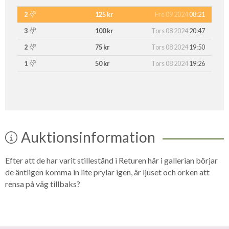
2
125 kr
Fre 09 2024
08:21
3
100 kr
Tors 08 2024
20:47
2
75 kr
Tors 08 2024
19:50
1
50 kr
Tors 08 2024
19:26
Auktionsinformation
Efter att de har varit stillestånd i Returen här i gallerian börjar
de äntligen komma in lite prylar igen, är ljuset och orken att
rensa på väg tillbaks?