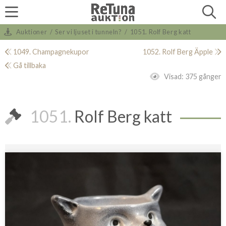
Auktioner
/
Ser vi ljuset i tunneln?
/
1051. Rolf Berg katt
1049. Champagnekupor
1052. Rolf Berg Äpple
Gå tillbaka
Visad:
375 gånger
1051.
Rolf Berg katt