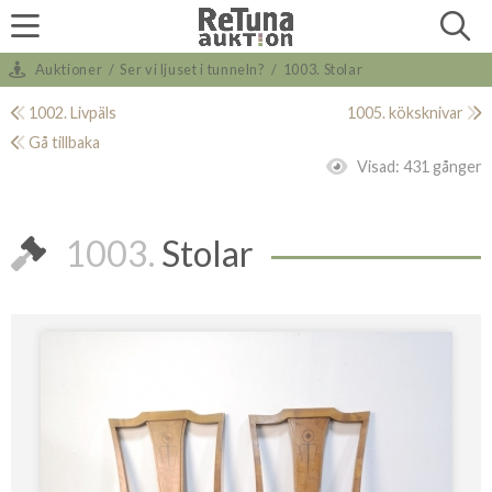
Auktioner
/
Ser vi ljuset i tunneln?
/
1003. Stolar
1002. Livpäls
1005. köksknivar
Gå tillbaka
Visad:
431 gånger
1003.
Stolar