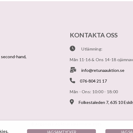
KONTAKTA OSS
Utlämning:
v second-hand,
Mån 11-16 & Ons 14-18 ojämna
info@retunaauktion.se
076-804 21 17
Mån - Ons: 10:00 - 18:00
Folkestaleden 7, 635 10 Eski
© Argonova Auktionsplattform 2026
ies.
JAG SAMTYCKER
JAG S