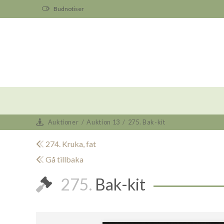
Budnotiser
Auktioner
/
Auktion 13
/
275. Bak-kit
274. Kruka, fat
Gå tillbaka
275.
Bak-kit