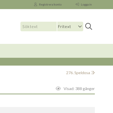
Registrera konto
Logga in
276. Speldosa
Visad:
388 gånger