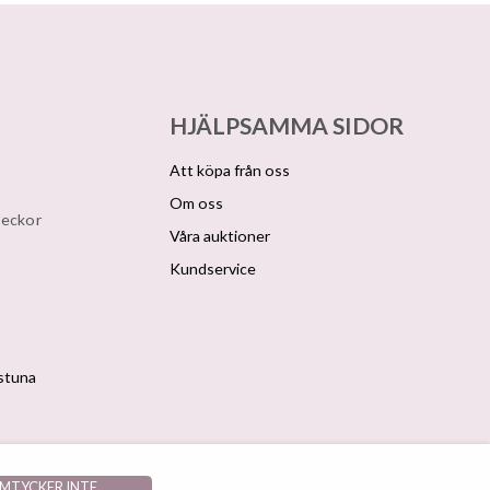
HJÄLPSAMMA SIDOR
Att köpa från oss
Om oss
veckor
Våra auktioner
Kundservice
lstuna
AMTYCKER INTE