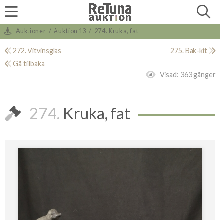
Auktioner
/
Auktion 13
/
274. Kruka, fat
272. Vitvinsglas
275. Bak-kit
Gå tillbaka
Visad:
363 gånger
274.
Kruka, fat